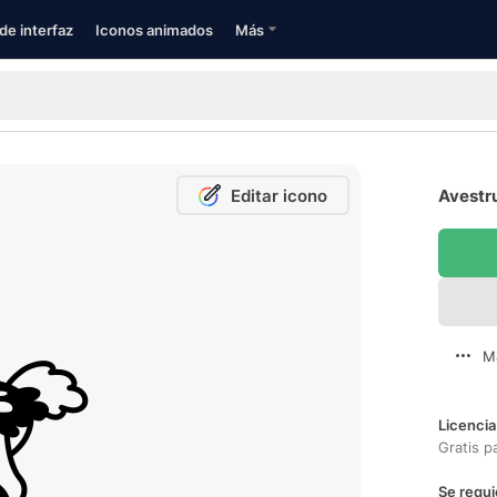
de interfaz
Iconos animados
Más
Editar icono
Avestru
M
Licencia
Gratis p
Se requi