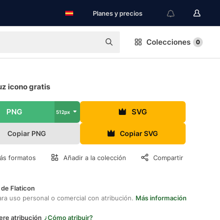
Planes y precios
Colecciones
0
z icono gratis
PNG
SVG
512px
Copiar PNG
Copiar SVG
ás formatos
Añadir a la colección
Compartir
 de Flaticon
ara uso personal o comercial con atribución.
Más información
ere atribución
¿Cómo atribuir?