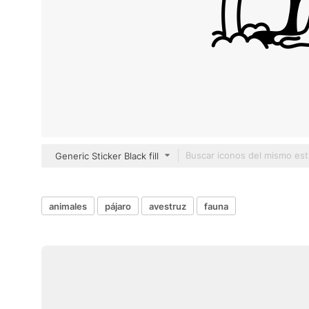
Generic Sticker Black fill
animales
pájaro
avestruz
fauna