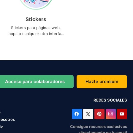
Stickers
Stickers para páginas web,
apps o cualquier otra interfaz
que necesites
Acceso para colaboradores
Hazte premium
REDES SOCIALES
s
nosotros
Consigue recursos exclusivos
ia
directamente en tu email