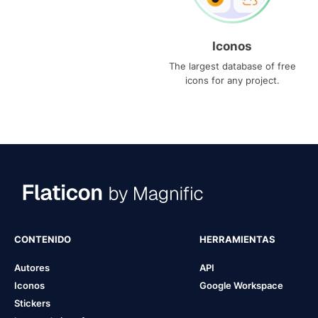
Iconos
The largest database of free
icons for any project.
CONTENIDO
HERRAMIENTAS
Autores
API
Iconos
Google Workspace
Stickers