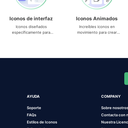
Iconos de interfaz
Iconos Animados
Iconos diseñados
Increíbles iconos en
específicamente para
movimiento para crear
interfaces
proyectos dinámicos
AYUDA
COMPANY
Soporte
Sobre nosotro
FAQs
Contacta con 
Estilos de Iconos
Nuestra Licenc