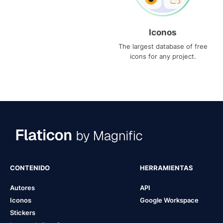
Iconos
The largest database of free
icons for any project.
CONTENIDO
HERRAMIENTAS
Autores
API
Iconos
Google Workspace
Stickers