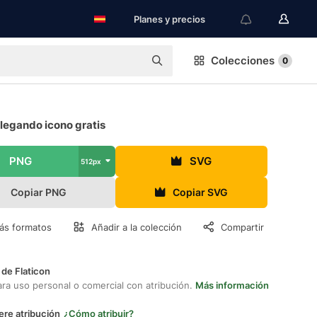
Planes y precios
Colecciones
0
legando icono gratis
PNG
SVG
512px
Copiar PNG
Copiar SVG
ás formatos
Añadir a la colección
Compartir
 de Flaticon
ara uso personal o comercial con atribución.
Más información
ere atribución
¿Cómo atribuir?