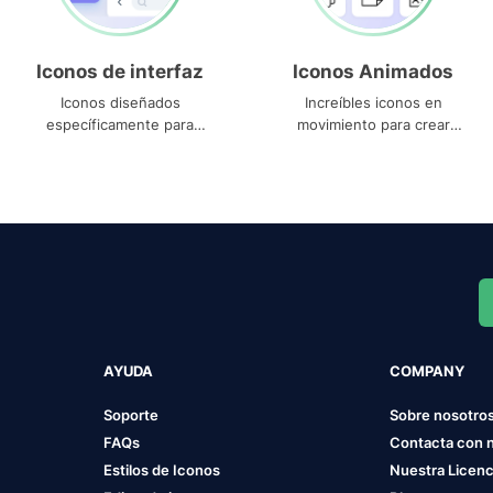
Iconos de interfaz
Iconos Animados
Iconos diseñados
Increíbles iconos en
específicamente para
movimiento para crear
interfaces
proyectos dinámicos
AYUDA
COMPANY
Soporte
Sobre nosotro
FAQs
Contacta con 
Estilos de Iconos
Nuestra Licenc