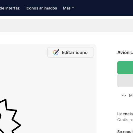
de interfaz
Iconos animados
Más
Editar icono
Avión L
M
Licencia
Gratis p
Se requi