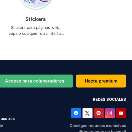
Stickers
Stickers para páginas web,
apps o cualquier otra interfaz
que necesites
Acceso para colaboradores
Hazte premium
REDES SOCIALES
s
nosotros
Consigue recursos exclusivos
ia
directamente en tu email