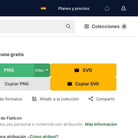
Planes y precios
Colecciones
0
cono gratis
PNG
SVG
512px
Copiar PNG
Copiar SVG
ás formatos
Añadir a la colección
Compartir
 de Flaticon
ara uso personal o comercial con atribución.
Más información
ere atribución
¿Cómo atribuir?