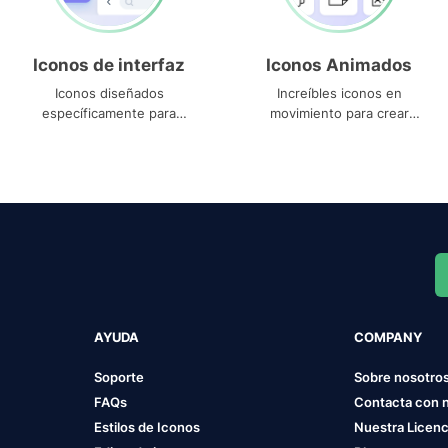
Iconos de interfaz
Iconos Animados
Iconos diseñados
Increíbles iconos en
específicamente para
movimiento para crear
interfaces
proyectos dinámicos
AYUDA
COMPANY
Soporte
Sobre nosotro
FAQs
Contacta con 
Estilos de Iconos
Nuestra Licenc