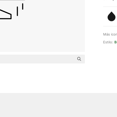
Más ico
Estilo:
B