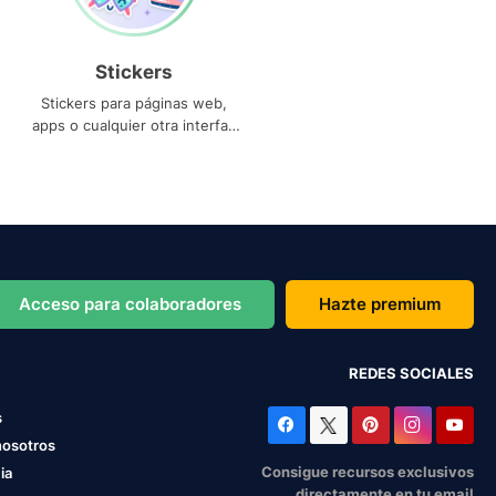
Stickers
Stickers para páginas web,
apps o cualquier otra interfaz
que necesites
Acceso para colaboradores
Hazte premium
REDES SOCIALES
s
nosotros
Consigue recursos exclusivos
ia
directamente en tu email