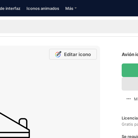
de interfaz
Iconos animados
Más
Editar icono
Avión i
M
Licencia
Gratis p
Se requi