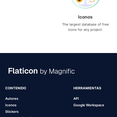
Iconos
The largest database of free
icons for any project.
CONTENIDO
HERRAMIENTAS
Autores
API
Iconos
Google Workspace
Stickers