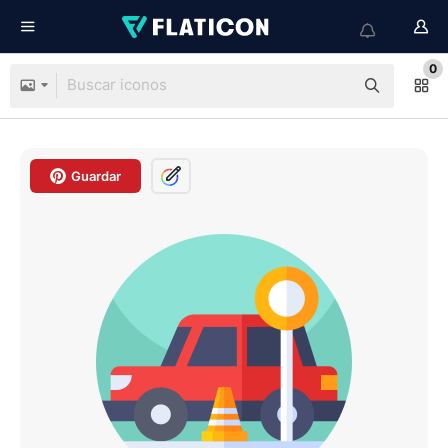
0
Guardar