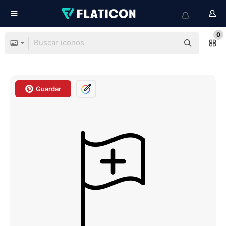
0
Guardar