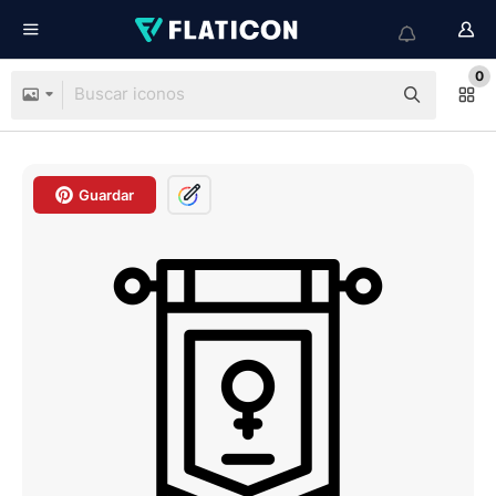
0
Guardar