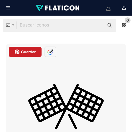
0
Guardar