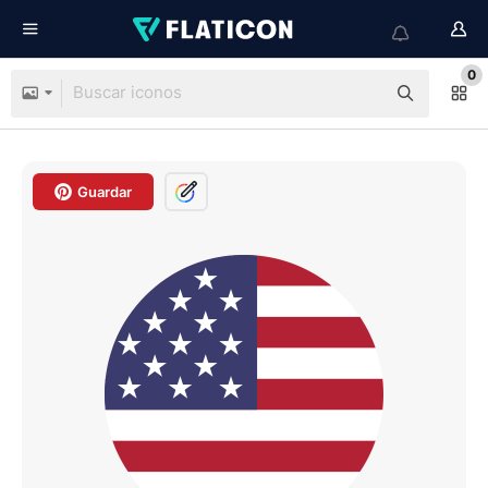
0
Guardar