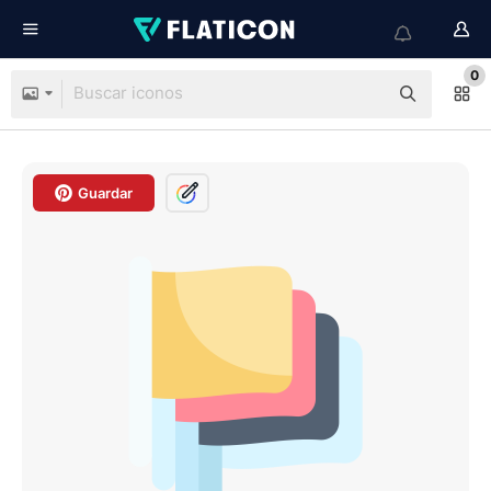
0
Guardar