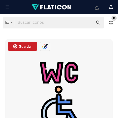
0
Guardar