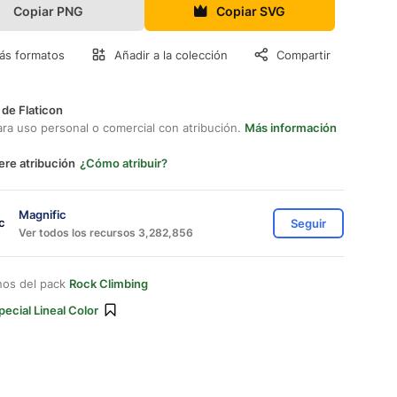
Copiar PNG
Copiar SVG
ás formatos
Añadir a la colección
Compartir
 de Flaticon
ara uso personal o comercial con atribución.
Más información
ere atribución
¿Cómo atribuir?
Magnific
Seguir
Ver todos los recursos 3,282,856
nos del pack
Rock Climbing
pecial Lineal Color