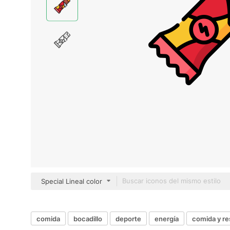
Special Lineal color
comida
bocadillo
deporte
energía
comida y re