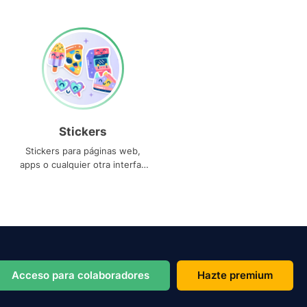
Stickers
Stickers para páginas web,
apps o cualquier otra interfaz
que necesites
Acceso para colaboradores
Hazte premium