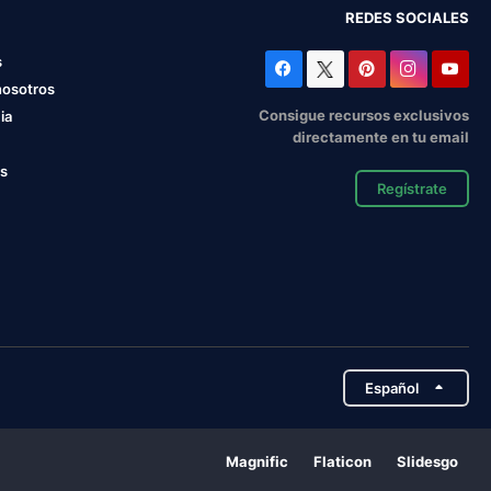
REDES SOCIALES
s
nosotros
Consigue recursos exclusivos
ia
directamente en tu email
os
Regístrate
Español
Magnific
Flaticon
Slidesgo