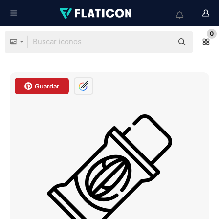
0
Guardar