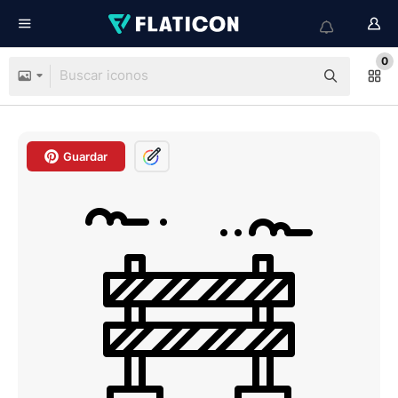
0
Guardar