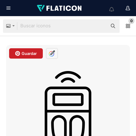
0
Guardar