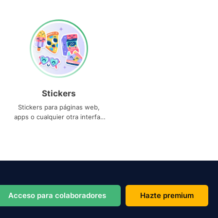
Stickers
Stickers para páginas web,
apps o cualquier otra interfaz
que necesites
Acceso para colaboradores
Hazte premium