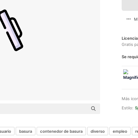
M
Licencia
Gratis p
Se requi
Más ico
Estilo:
S
suario
basura
contenedor de basura
diverso
empleo
r