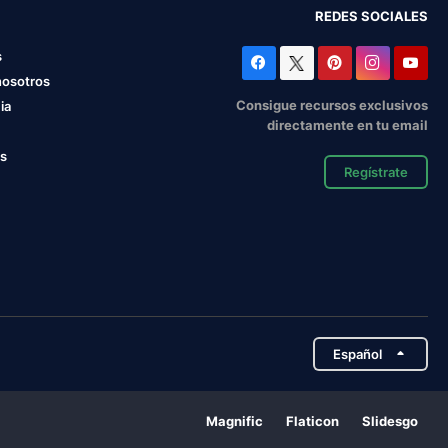
REDES SOCIALES
s
nosotros
Consigue recursos exclusivos
ia
directamente en tu email
os
Regístrate
Español
Magnific
Flaticon
Slidesgo