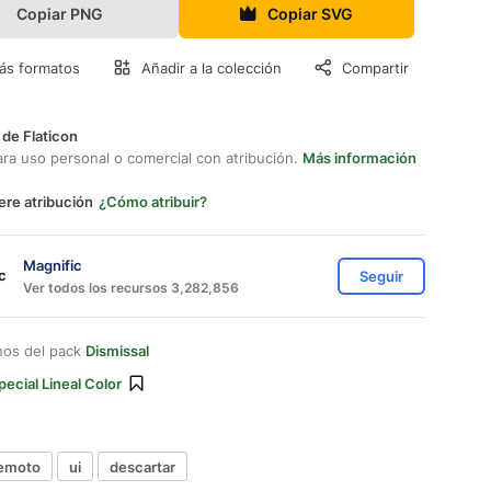
Copiar PNG
Copiar SVG
ás formatos
Añadir a la colección
Compartir
 de Flaticon
ara uso personal o comercial con atribución.
Más información
ere atribución
¿Cómo atribuir?
Magnific
Seguir
Ver todos los recursos 3,282,856
nos del pack
Dismissal
pecial Lineal Color
emoto
ui
descartar