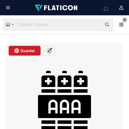
0
Guardar