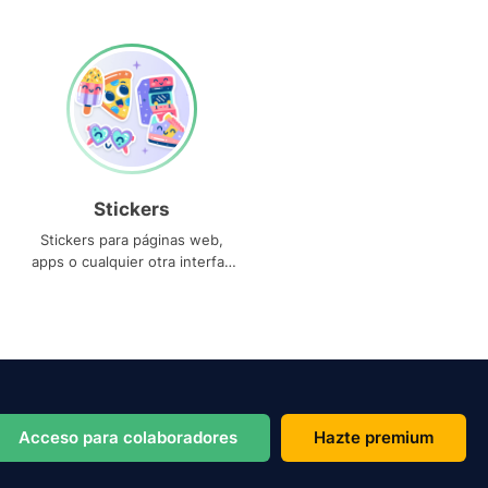
Stickers
Stickers para páginas web,
apps o cualquier otra interfaz
que necesites
Acceso para colaboradores
Hazte premium