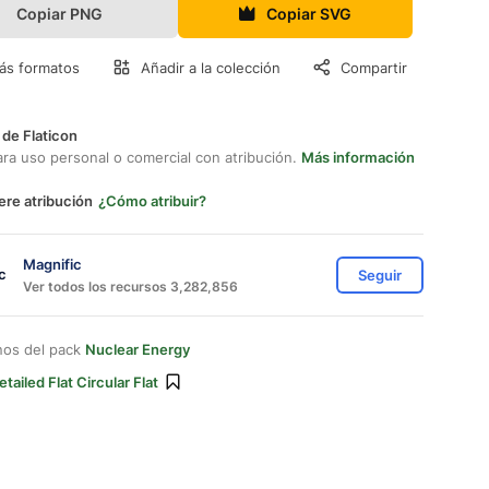
Copiar PNG
Copiar SVG
ás formatos
Añadir a la colección
Compartir
 de Flaticon
ara uso personal o comercial con atribución.
Más información
ere atribución
¿Cómo atribuir?
Magnific
Seguir
Ver todos los recursos 3,282,856
nos del pack
Nuclear Energy
etailed Flat Circular Flat