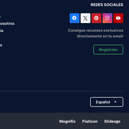
REDES SOCIALES
s
nosotros
Consigue recursos exclusivos
ia
directamente en tu email
os
Regístrate
Español
Magnific
Flaticon
Slidesgo