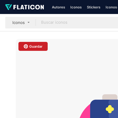
Autores
Iconos
Stickers
Iconos 
Iconos
Guardar