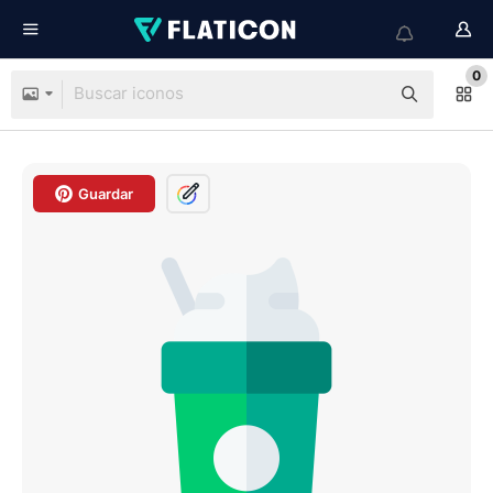
0
Guardar