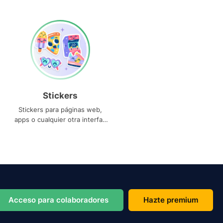
Stickers
Stickers para páginas web,
apps o cualquier otra interfaz
que necesites
Acceso para colaboradores
Hazte premium