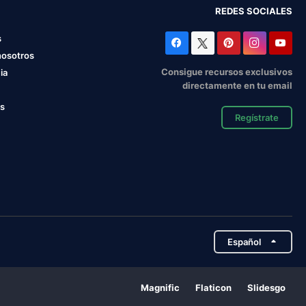
REDES SOCIALES
s
nosotros
Consigue recursos exclusivos
ia
directamente en tu email
os
Regístrate
Español
Magnific
Flaticon
Slidesgo