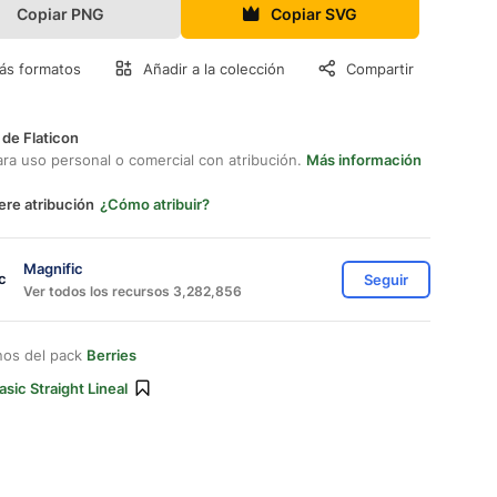
Copiar PNG
Copiar SVG
ás formatos
Añadir a la colección
Compartir
 de Flaticon
ara uso personal o comercial con atribución.
Más información
ere atribución
¿Cómo atribuir?
Magnific
Seguir
Ver todos los recursos 3,282,856
nos del pack
Berries
asic Straight Lineal