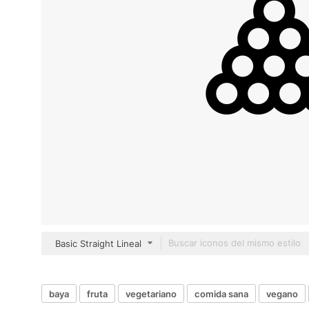
Basic Straight Lineal
baya
fruta
vegetariano
comida sana
vegano