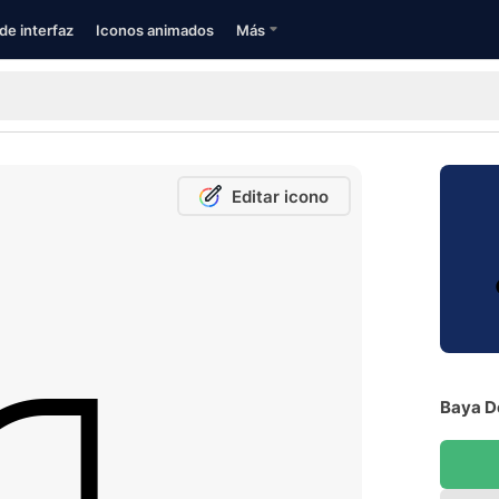
de interfaz
Iconos animados
Más
Editar icono
Baya D