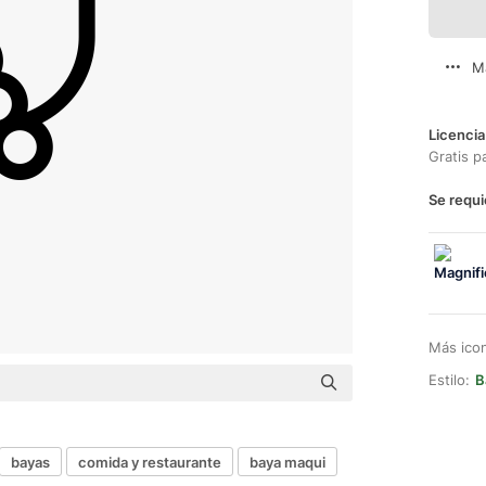
M
Licencia
Gratis p
Se requi
Más ico
Estilo:
B
bayas
comida y restaurante
baya maqui