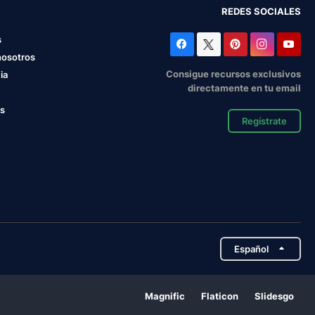
REDES SOCIALES
s
nosotros
Consigue recursos exclusivos
ia
directamente en tu email
os
Regístrate
Español
Magnific
Flaticon
Slidesgo