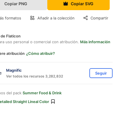
Copiar PNG
Copiar SVG
ás formatos
Añadir a la colección
Compartir
 de Flaticon
ara uso personal o comercial con atribución.
Más información
ere atribución
¿Cómo atribuir?
Magnific
Seguir
Ver todos los recursos 3,282,832
nos del pack
Summer Food & Drink
etailed Straight Lineal Color