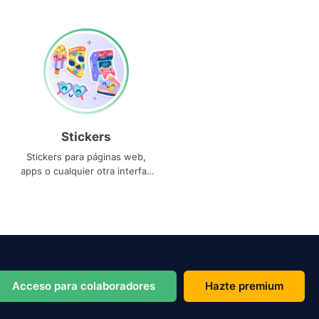
Stickers
Stickers para páginas web,
apps o cualquier otra interfaz
que necesites
Acceso para colaboradores
Hazte premium