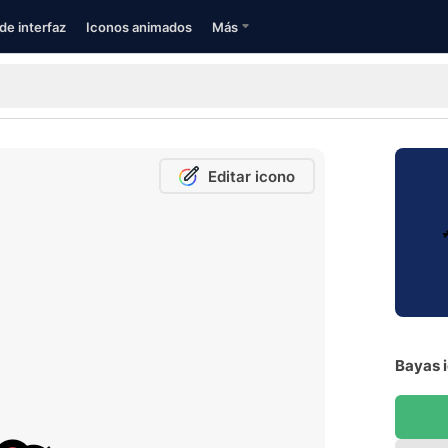
de interfaz
Iconos animados
Más
Editar icono
Bayas i