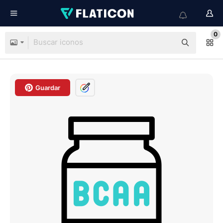
0
Guardar