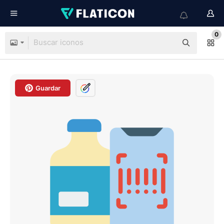
0
Guardar