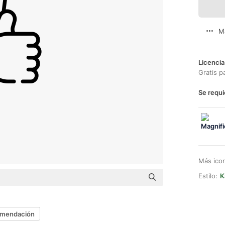
M
Licencia
Gratis p
Se requi
Más ico
Estilo:
K
omendación