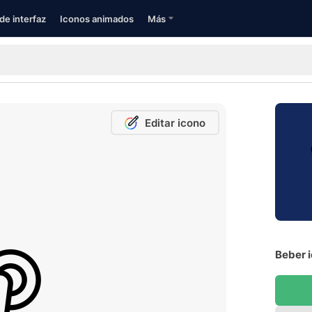
de interfaz
Iconos animados
Más
Editar icono
Beber i