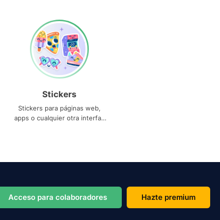
Stickers
Stickers para páginas web,
apps o cualquier otra interfaz
que necesites
Acceso para colaboradores
Hazte premium