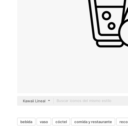
Kawaii Lineal
bebida
vaso
cóctel
comida y restaurante
rec