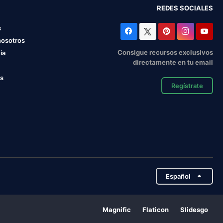
REDES SOCIALES
s
nosotros
Consigue recursos exclusivos
ia
directamente en tu email
os
Regístrate
Español
Magnific
Flaticon
Slidesgo