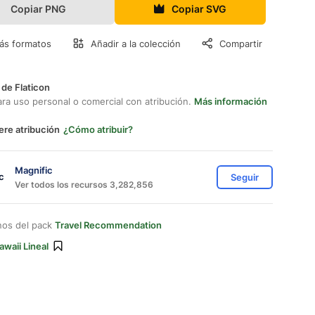
Copiar PNG
Copiar SVG
ás formatos
Añadir a la colección
Compartir
 de Flaticon
ara uso personal o comercial con atribución.
Más información
ere atribución
¿Cómo atribuir?
Magnific
Seguir
Ver todos los recursos 3,282,856
nos del pack
Travel Recommendation
awaii Lineal