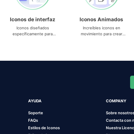
Iconos de interfaz
Iconos Animados
Iconos diseñados
Increíbles iconos en
específicamente para
movimiento para crear
interfaces
proyectos dinámicos
AYUDA
COMPANY
Soporte
Sobre nosotro
FAQs
Contacta con 
Estilos de Iconos
Nuestra Licenc