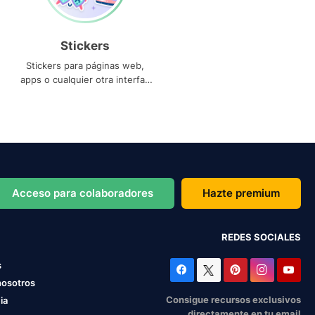
Stickers
Stickers para páginas web,
apps o cualquier otra interfaz
que necesites
Acceso para colaboradores
Hazte premium
REDES SOCIALES
s
nosotros
Consigue recursos exclusivos
ia
directamente en tu email