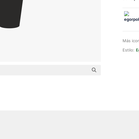
Más ico
Estilo:
E