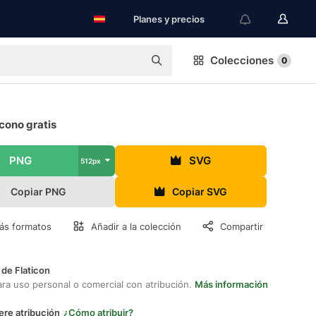
Planes y precios
Colecciones
0
cono gratis
PNG
SVG
512px
Copiar PNG
Copiar SVG
ás formatos
Añadir a la colección
Compartir
 de Flaticon
ara uso personal o comercial con atribución.
Más información
ere atribución
¿Cómo atribuir?