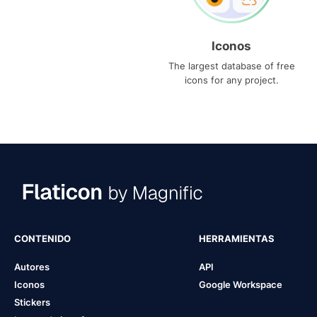
Iconos
The largest database of free
icons for any project.
CONTENIDO
HERRAMIENTAS
Autores
API
Iconos
Google Workspace
Stickers