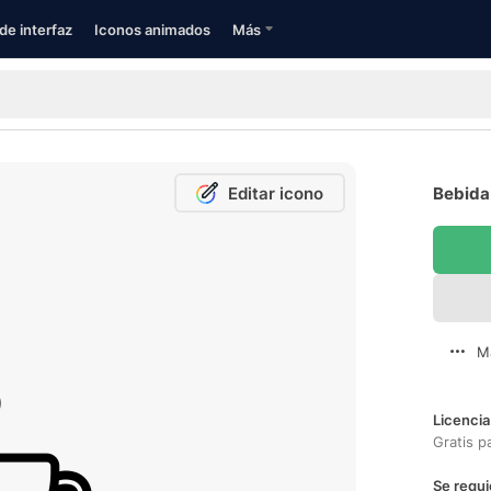
de interfaz
Iconos animados
Más
Editar icono
Bebida 
M
Licencia
Gratis p
Se requi