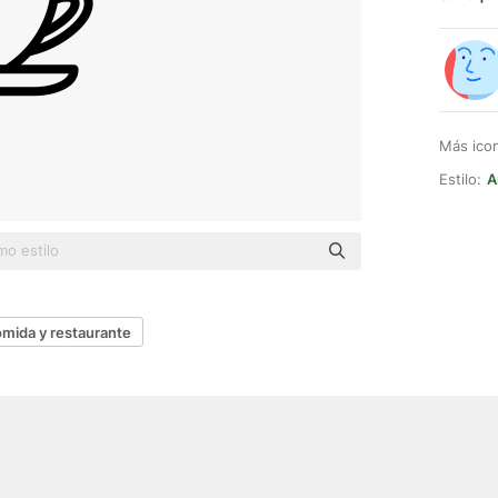
Más ico
Estilo:
A
mida y restaurante