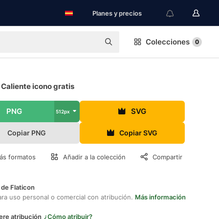
Planes y precios
Colecciones
0
Caliente icono gratis
PNG
SVG
512px
Copiar PNG
Copiar SVG
ás formatos
Añadir a la colección
Compartir
 de Flaticon
ara uso personal o comercial con atribución.
Más información
ere atribución
¿Cómo atribuir?