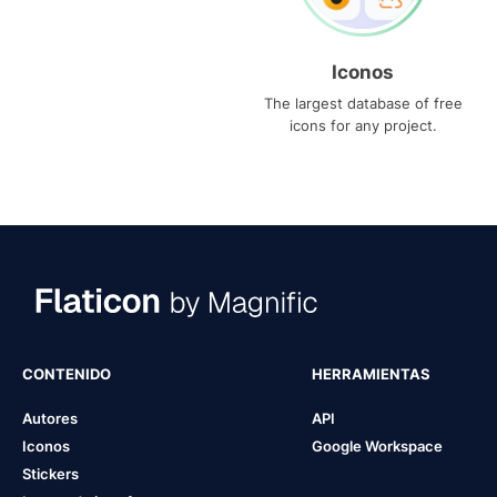
Iconos
The largest database of free
icons for any project.
CONTENIDO
HERRAMIENTAS
Autores
API
Iconos
Google Workspace
Stickers