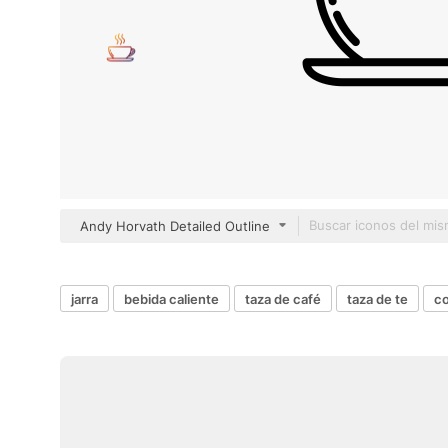
Andy Horvath Detailed Outline
jarra
bebida caliente
taza de café
taza de te
co