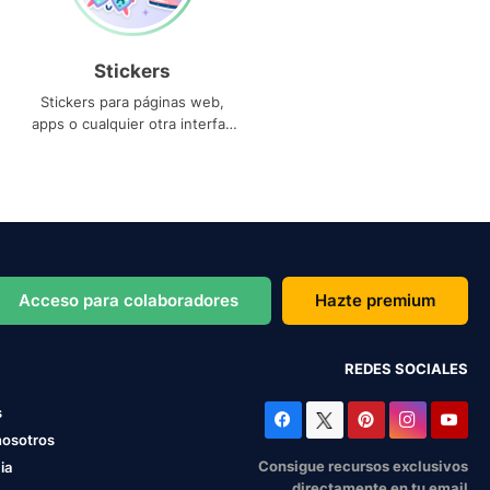
Stickers
Stickers para páginas web,
apps o cualquier otra interfaz
que necesites
Acceso para colaboradores
Hazte premium
REDES SOCIALES
s
nosotros
Consigue recursos exclusivos
ia
directamente en tu email