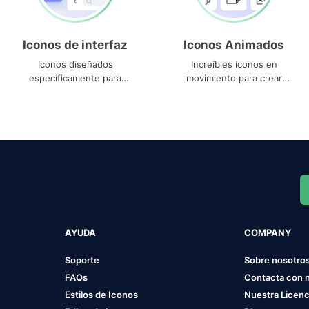
Iconos de interfaz
Iconos Animados
Iconos diseñados
Increíbles iconos en
específicamente para
movimiento para crear
interfaces
proyectos dinámicos
AYUDA
COMPANY
Soporte
Sobre nosotro
FAQs
Contacta con 
Estilos de Iconos
Nuestra Licenc