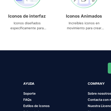
Iconos de interfaz
Iconos Animados
Iconos diseñados
Increíbles iconos en
específicamente para
movimiento para crear
interfaces
proyectos dinámicos
AYUDA
COMPANY
Soporte
Sobre nosotro
FAQs
Contacta con 
Estilos de Iconos
Nuestra Licenc