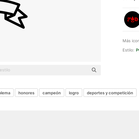
Más ico
Estilo:
P
lema
honores
campeón
logro
deportes y competición