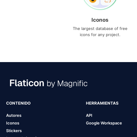
Iconos
The largest database of free
icons for any project.
CONTENIDO
HERRAMIENTAS
Autores
API
Iconos
Google Workspace
Stickers