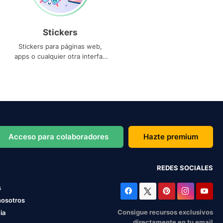
Stickers
Stickers para páginas web,
apps o cualquier otra interfaz
que necesites
Acceso para colaboradores
Hazte premium
REDES SOCIALES
s
nosotros
Consigue recursos exclusivos
ia
directamente en tu email