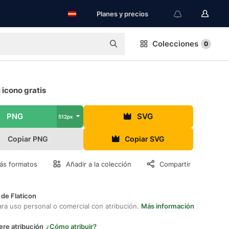
Planes y precios
Colecciones
0
 icono gratis
PNG
SVG
512px
Copiar PNG
Copiar SVG
ás formatos
Añadir a la colección
Compartir
 de Flaticon
ara uso personal o comercial con atribución.
Más información
ere atribución
¿Cómo atribuir?