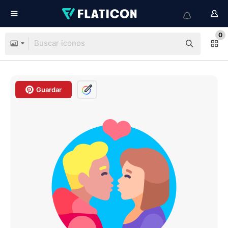
0
Guardar