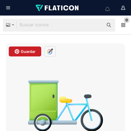
0
Guardar