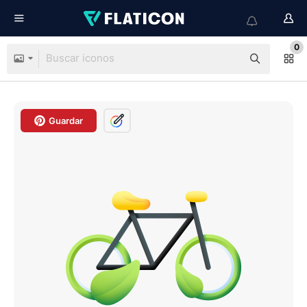
0
Guardar