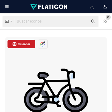
0
Guardar