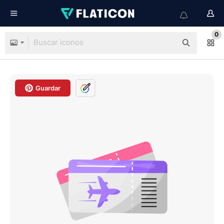
0
Guardar