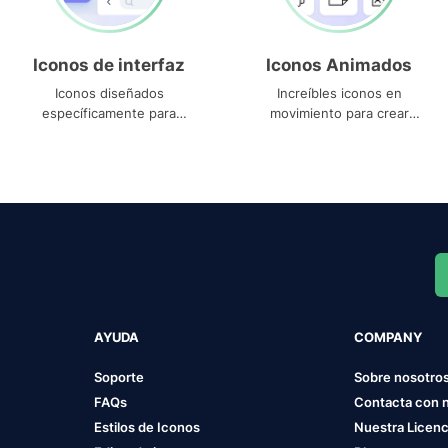
Iconos de interfaz
Iconos Animados
Iconos diseñados
Increíbles iconos en
específicamente para
movimiento para crear
interfaces
proyectos dinámicos
AYUDA
COMPANY
Soporte
Sobre nosotro
FAQs
Contacta con 
Estilos de Iconos
Nuestra Licenc