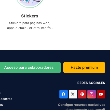
Stickers
Stickers para páginas web,
apps o cualquier otra interfaz
que necesites
Acceso para colaboradores
Hazte premium
REDES SOCIALES
s
nosotros
Consigue recursos exclusivos
ia
directamente en tu email