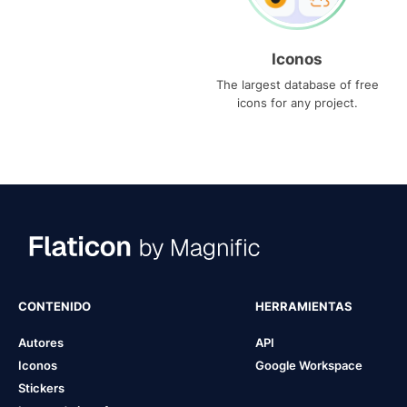
Iconos
The largest database of free
icons for any project.
CONTENIDO
HERRAMIENTAS
Autores
API
Iconos
Google Workspace
Stickers