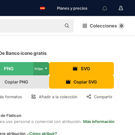
Planes y precios
Colecciones
0
 De Banco icono gratis
PNG
SVG
512px
Copiar PNG
Copiar SVG
ás formatos
Añadir a la colección
Compartir
 de Flaticon
ara uso personal o comercial con atribución.
Más información
ere atribución
¿Cómo atribuir?