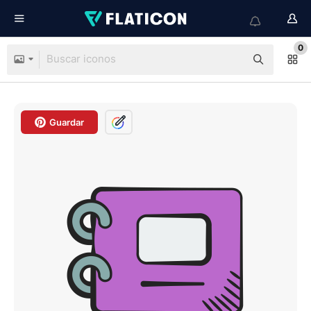
0
Guardar