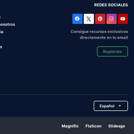
REDES SOCIALES
s
nosotros
Consigue recursos exclusivos
ia
directamente en tu email
os
Regístrate
Español
Magnific
Flaticon
Slidesgo