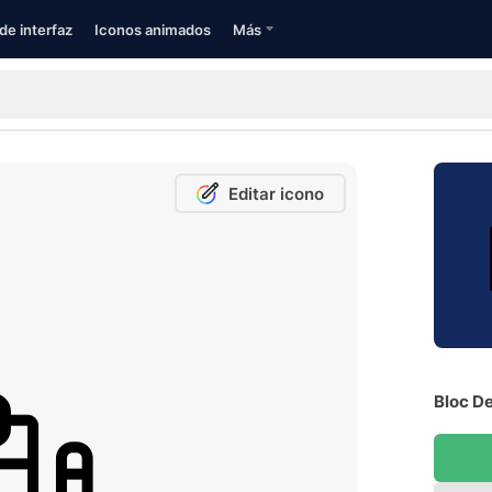
de interfaz
Iconos animados
Más
Editar icono
Bloc De