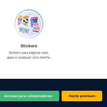
Stickers
Stickers para páginas web,
apps o cualquier otra interfaz
que necesites
Acceso para colaboradores
Hazte premium