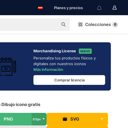
Planes y precios
Colecciones
0
Merchandising License
NUEVO
Personaliza tus productos físicos y
digitales con nuestros iconos
Más información
Comprar licencia
 Dibujo icono gratis
PNG
SVG
512px