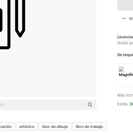
M
Licencia
Gratis p
Se requi
Más ico
Estilo:
D
cación
artístico
bloc de dibujo
libro de trabajo