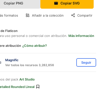
Copiar PNG
Copiar SVG
ás formatos
Añadir a la colección
Compartir
 de Flaticon
ara uso personal o comercial con atribución.
Más información
ere atribución
¿Cómo atribuir?
Magnific
Seguir
Ver todos los recursos 3,282,856
nos del pack
Art Studio
etailed Rounded Lineal