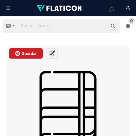
0
Guardar