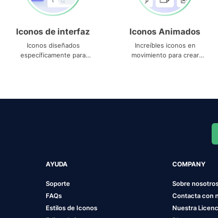
Iconos de interfaz
Iconos Animados
Iconos diseñados
Increíbles iconos en
específicamente para
movimiento para crear
interfaces
proyectos dinámicos
AYUDA
COMPANY
Soporte
Sobre nosotro
FAQs
Contacta con 
Estilos de Iconos
Nuestra Licenc