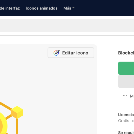
de interfaz
Iconos animados
Más
Editar icono
Blockch
M
Licencia
Gratis p
Se requi