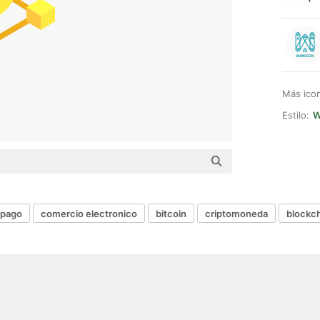
Más ico
Estilo:
W
pago
comercio electronico
bitcoin
criptomoneda
blockc