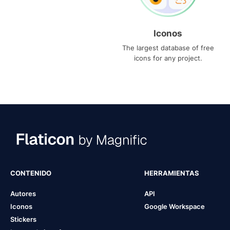
Iconos
The largest database of free
icons for any project.
CONTENIDO
HERRAMIENTAS
Autores
API
Iconos
Google Workspace
Stickers