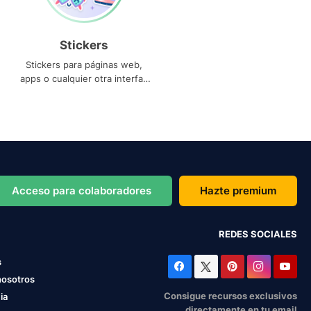
Stickers
Stickers para páginas web,
apps o cualquier otra interfaz
que necesites
Acceso para colaboradores
Hazte premium
REDES SOCIALES
s
nosotros
Consigue recursos exclusivos
ia
directamente en tu email