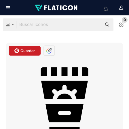
0
Guardar