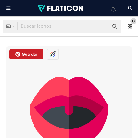
0
Guardar