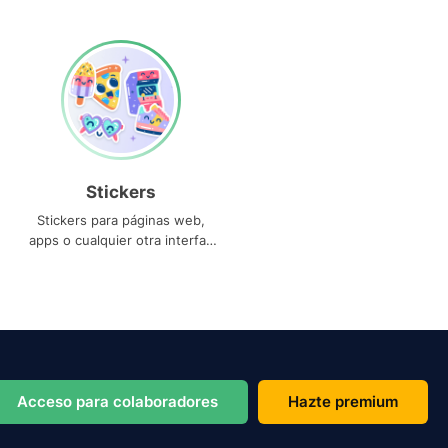
Stickers
Stickers para páginas web,
apps o cualquier otra interfaz
que necesites
Acceso para colaboradores
Hazte premium