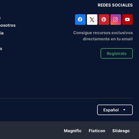
REDES SOCIALES
s
nosotros
Consigue recursos exclusivos
ia
directamente en tu email
os
Regístrate
Español
Magnific
Flaticon
Slidesgo