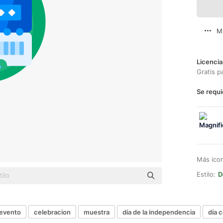
M
Licencia
Gratis p
Se requi
Más ico
Estilo:
D
evento
celebracion
muestra
día de la independencia
día 