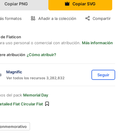
Copiar PNG
Copiar SVG
ás formatos
Añadir a la colección
Compartir
 de Flaticon
ara uso personal o comercial con atribución.
Más información
ere atribución
¿Cómo atribuir?
Magnific
Seguir
Ver todos los recursos 3,282,832
nos del pack
Memorial Day
etailed Flat Circular Flat
conmemorativo