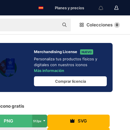
Planes y precios
Colecciones
0
Merchandising License
NUEVO
Personaliza tus productos físicos y
digitales con nuestros iconos
Más información
Comprar licencia
icono gratis
PNG
SVG
512px