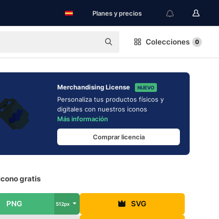
Planes y precios
Colecciones
0
Merchandising License
NUEVO
Personaliza tus productos físicos y
digitales con nuestros iconos
Más información
Comprar licencia
icono gratis
PNG
SVG
512px