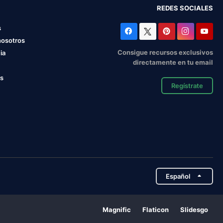
REDES SOCIALES
s
nosotros
Consigue recursos exclusivos
ia
directamente en tu email
os
Regístrate
Español
Magnific
Flaticon
Slidesgo