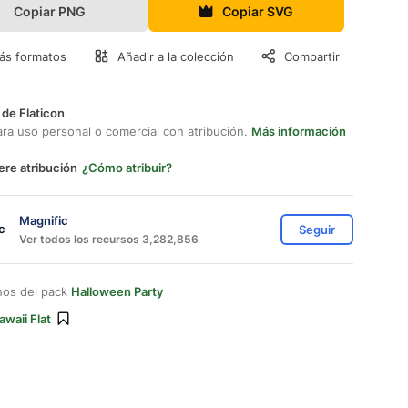
Copiar PNG
Copiar SVG
ás formatos
Añadir a la colección
Compartir
 de Flaticon
ara uso personal o comercial con atribución.
Más información
ere atribución
¿Cómo atribuir?
Magnific
Seguir
Ver todos los recursos 3,282,856
nos del pack
Halloween Party
awaii Flat