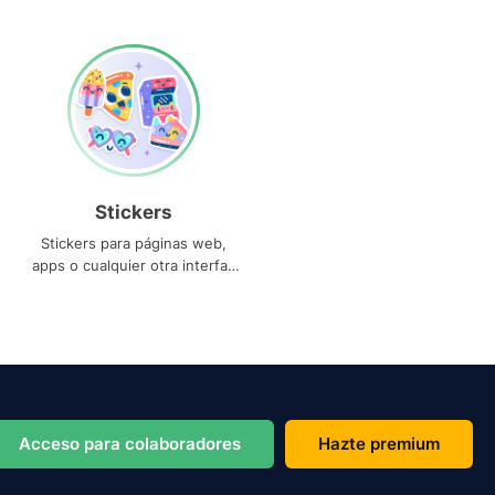
Stickers
Stickers para páginas web,
apps o cualquier otra interfaz
que necesites
Acceso para colaboradores
Hazte premium