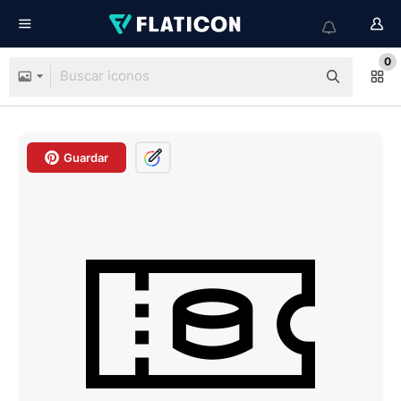
0
Guardar