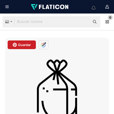
0
Guardar