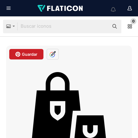
0
Guardar