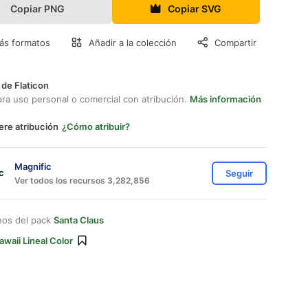
Copiar PNG
Copiar SVG
ás formatos
Añadir a la colección
Compartir
 de Flaticon
ara uso personal o comercial con atribución.
Más información
ere atribución
¿Cómo atribuir?
Magnific
Seguir
Ver todos los recursos 3,282,856
nos del pack
Santa Claus
awaii Lineal Color