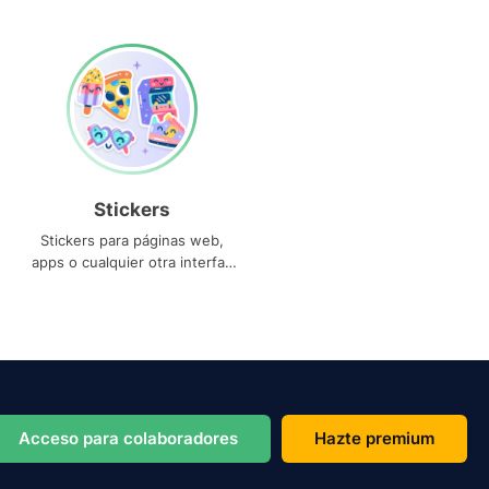
Stickers
Stickers para páginas web,
apps o cualquier otra interfaz
que necesites
Acceso para colaboradores
Hazte premium