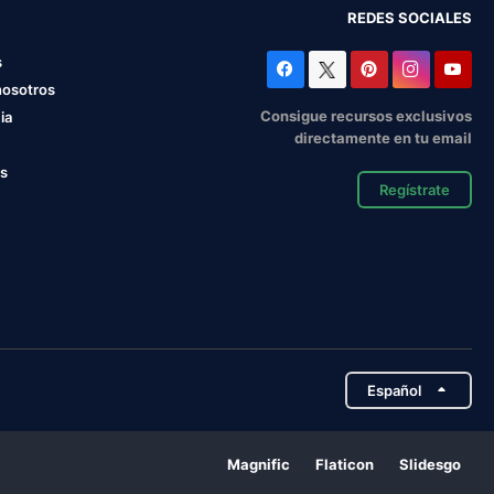
REDES SOCIALES
s
nosotros
Consigue recursos exclusivos
ia
directamente en tu email
os
Regístrate
Español
Magnific
Flaticon
Slidesgo