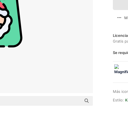
M
Licencia
Gratis p
Se requi
Más ico
Estilo:
K