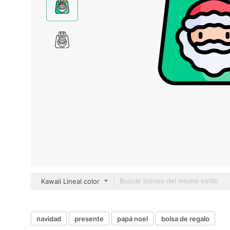
Kawaii Lineal color
navidad
presente
papá noel
bolsa de regalo