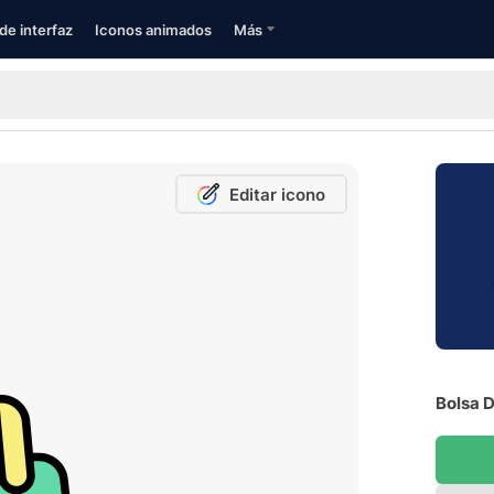
de interfaz
Iconos animados
Más
Editar icono
Bolsa D