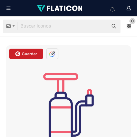
0
Guardar