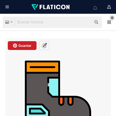
0
Guardar