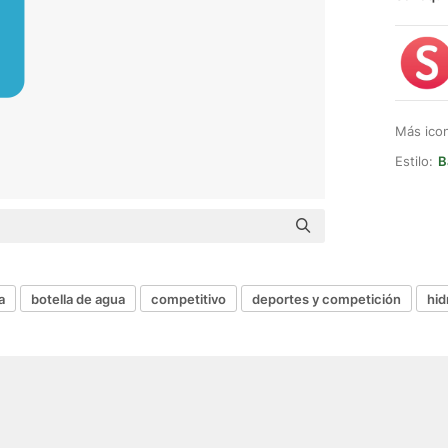
Más ico
Estilo:
B
a
botella de agua
competitivo
deportes y competición
hid