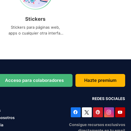
Stickers
Stickers para páginas web,
apps o cualquier otra interfaz
que necesites
Acceso para colaboradores
Hazte premium
REDES SOCIALES
s
nosotros
Consigue recursos exclusivos
ia
directamente en tu email