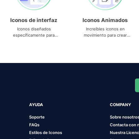
Iconos de interfaz
Iconos Animados
Iconos diseñados
Increíbles iconos en
específicamente para
movimiento para crear
interfaces
proyectos dinámicos
AYUDA
COMPANY
Soporte
Sobre nosotro
FAQs
Contacta con 
Estilos de Iconos
Nuestra Licenc