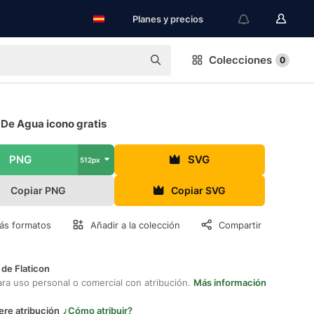
Planes y precios
Colecciones
0
 De Agua icono gratis
PNG
SVG
512px
Copiar PNG
Copiar SVG
ás formatos
Añadir a la colección
Compartir
 de Flaticon
ara uso personal o comercial con atribución.
Más información
ere atribución
¿Cómo atribuir?