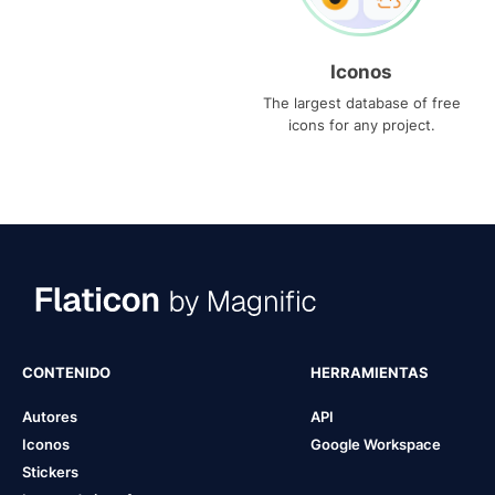
Iconos
The largest database of free
icons for any project.
CONTENIDO
HERRAMIENTAS
Autores
API
Iconos
Google Workspace
Stickers