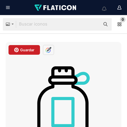
0
Guardar