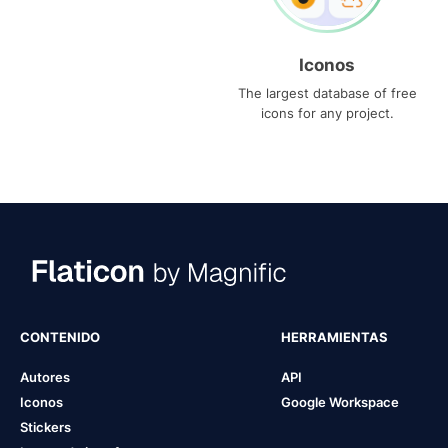
Iconos
The largest database of free
icons for any project.
CONTENIDO
HERRAMIENTAS
Autores
API
Iconos
Google Workspace
Stickers