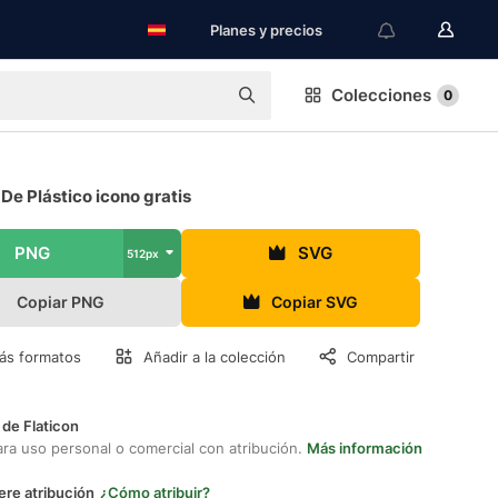
Planes y precios
Colecciones
0
 De Plástico icono gratis
PNG
SVG
512px
Copiar PNG
Copiar SVG
ás formatos
Añadir a la colección
Compartir
 de Flaticon
ara uso personal o comercial con atribución.
Más información
ere atribución
¿Cómo atribuir?