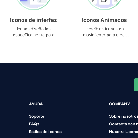
Iconos de interfaz
Iconos Animados
Iconos diseñados
Increíbles iconos en
específicamente para
movimiento para crear
interfaces
proyectos dinámicos
AYUDA
COMPANY
Soporte
Sobre nosotro
FAQs
Contacta con 
Estilos de Iconos
Nuestra Licenc