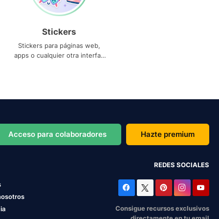
Stickers
Stickers para páginas web,
apps o cualquier otra interfaz
que necesites
Acceso para colaboradores
Hazte premium
REDES SOCIALES
s
nosotros
Consigue recursos exclusivos
ia
directamente en tu email