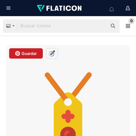
0
Guardar